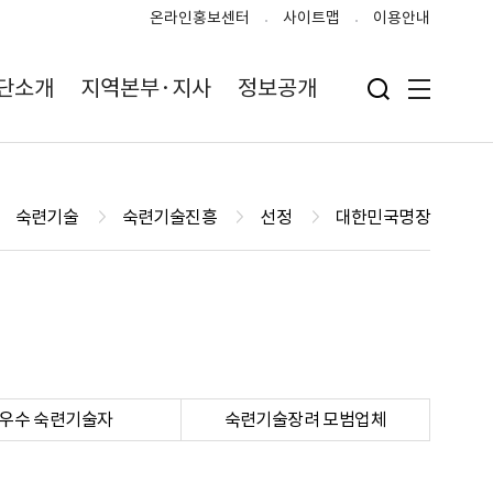
온라인홍보센터
사이트맵
이용안내
단소개
지역본부·지사
정보공개
검색 입력폼 열기
전체메뉴
숙련기술
숙련기술진흥
선정
대한민국명장
우수 숙련기술자
숙련기술장려 모범업체