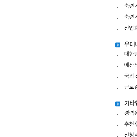
숙련기
숙련
산업화
우대
대한민
예산의
국외 
근로감
기타
경력은
추천후
신청서