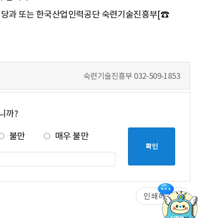
도 해당과 또는 한국산업인력공단 숙련기술진흥부[☎
숙련기술진흥부
032-509-1853
니까?
불만
매우 불만
인쇄하기