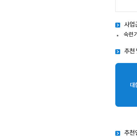
대한민국
사업
숙련기
추천
(신청)
대
(추천)
서울
추천