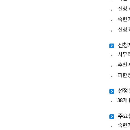
신청 
숙련기
신청 
신청
사무직
추천
피한
선정
38개
주요
숙련