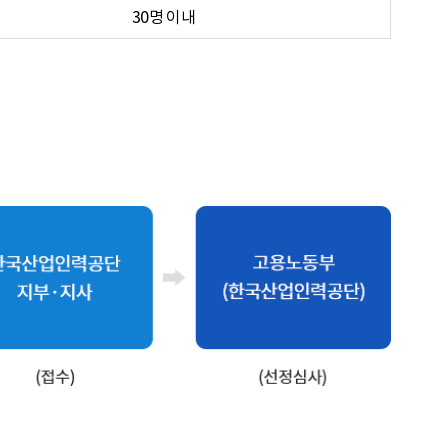
30명 이내
기업청장