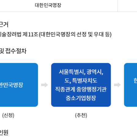
명장 목적
대한민국명장
근거
술장려법 제11조(대한민국명장의 선정 및 우대 등)
 및 접수절차
한민국명장
특별시, 광역시, 도, 특별자치도 직종관계 중앙행정기관 중소
인원