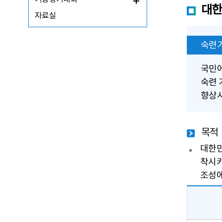
대한
자료실
숙련
국민에
숙련 
향상시
목적
대한민
착시키
조성에