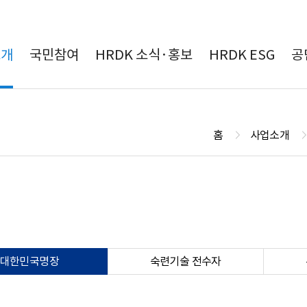
본문 바로가기
소개
국민참여
HRDK 소식·홍보
HRDK ESG
공
홈
사업소개
정
대한민국명장
숙련기술 전수자