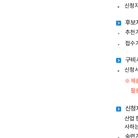
(접수)
한
신청자
(선정심사
후보
추천기
접수기
구비
신청서
제
활
신청
산업 
사하는
숙련기